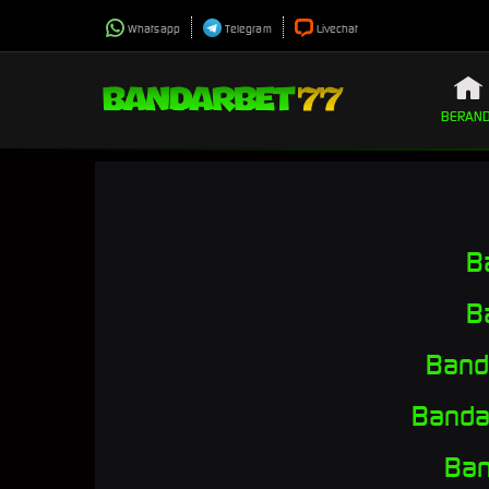
Whatsapp
Telegram
Livechat
BERAN
B
B
Band
Bandar
Ban