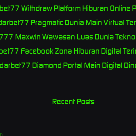
et77 Withdraw Platform Hiburan Online P
arbet77 Pragmatic Dunia Main Virtual Te
t777 Maxwin Wawasan Luas Dunia Teknol
et77 Facebook Zona Hiburan Digital Teri
darbet77 Diamond Portal Main Digital Din
Recent Posts
ah