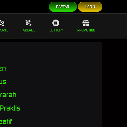
DAFTAR
LOGIN
PORTS
ARCADE
LOTTERY
PROMOTION
en
us
rarah
Praktis
atif